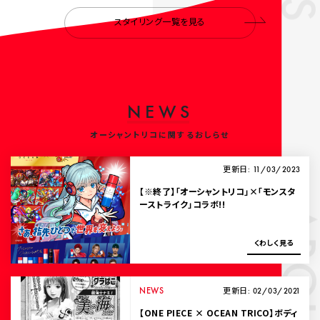
スタイリング一覧を見る
N
E
W
S
オーシャントリコに関するおしらせ
更新日: 11/03/2023
【※終了】「オーシャントリコ」×「モンスタ
ーストライク」コラボ!!
ABOUT
く
わ
し
く
見
る
NEWS
更新日: 02/03/2021
【ONE PIECE × OCEAN TRICO】ボディ