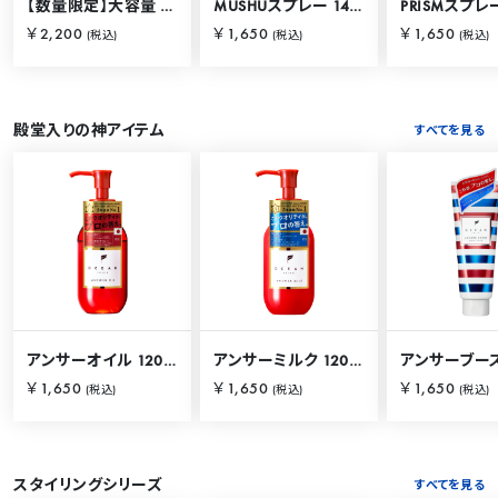
【数量限定】大容量 バリカタスプレー 280g
MUSHUスプレー 140g
PRISMスプレー
￥2,200
￥1,650
￥1,650
(税込)
(税込)
(税込)
殿堂入りの神アイテム
すべてを見る
アンサーオイル 120mL
アンサーミルク 120mL
￥1,650
￥1,650
￥1,650
(税込)
(税込)
(税込)
スタイリングシリーズ
すべてを見る