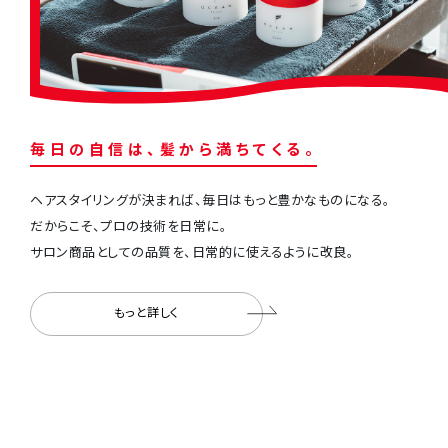
毎
⽇
の
⾃
信
は
、
髪
か
ら
満
ち
て
く
る
。
ヘアスタイリングが決まれば、毎⽇はもっと豊かなものになる。
だからこそ、プロの技術を⽇常に。
サロン商品としての品質を、⽇常的に使えるように改良。
もっと詳しく