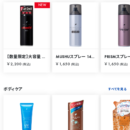
N
E
W
【数量限定】大容量 バリカタスプレー 280g
MUSHUスプレー 140g
PRISMスプレー
￥2,200
￥1,650
￥1,650
(税込)
(税込)
(税込)
ボディケア
すべてを見る