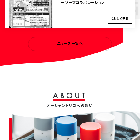
ーソープコラボレーション
く
わ
し
く
見
る
ニュース一覧へ
A
B
O
U
T
オーシャントリコへの想い