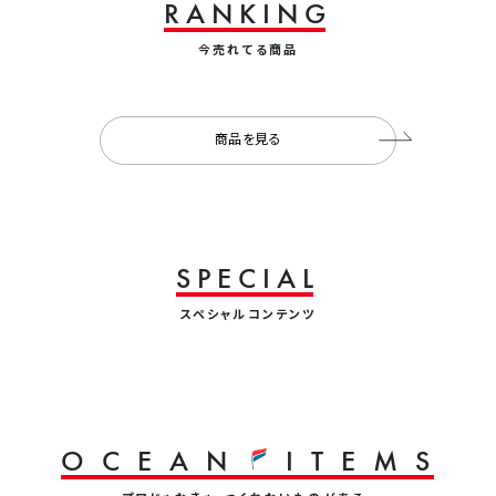
R
A
N
K
I
N
G
今売れてる商品
商品を見る
S
P
E
C
I
A
L
スペシャルコンテンツ
O
C
E
A
N
I
T
E
M
S