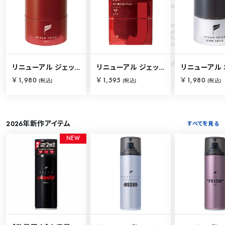
S
O
C
E
A
N
I
T
E
M
リニューアル ジェット 80g
リニューアル ジェット 80g【詰替用】
￥1,980
￥1,595
￥1,980
(税込)
(税込)
(税込)
2026年新作アイテム
すべてを見る
N
E
W