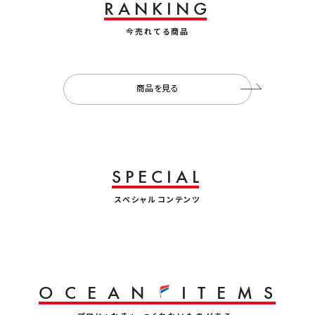
R
A
N
K
I
N
G
今売れてる商品
商品を見る
S
P
E
C
I
A
L
スペシャルコンテンツ
O
C
E
A
N
I
T
E
M
S