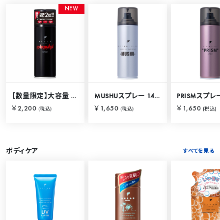
N
E
W
【数量限定】大容量 バリカタスプレー 280g
MUSHUスプレー 140g
PRISMスプレー
￥2,200
￥1,650
￥1,650
(税込)
(税込)
(税込)
ボディケア
すべてを見る