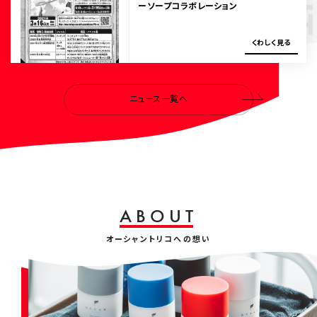
ーソープコラボレーション
く
わ
し
く
見
る
ニュース一覧へ
A
B
O
U
T
オーシャントリコへの想い