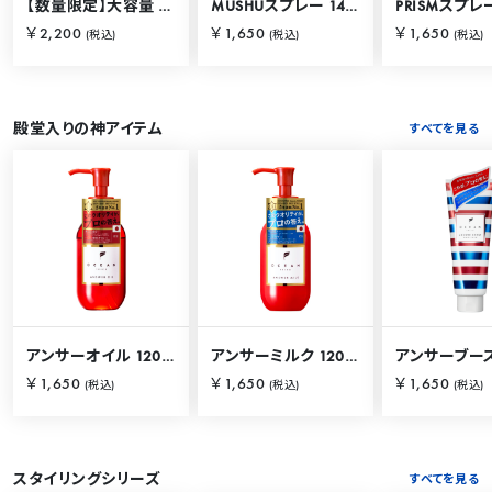
【数量限定】大容量 バリカタスプレー 280g
MUSHUスプレー 140g
PRISMスプレー
￥2,200
￥1,650
￥1,650
(税込)
(税込)
(税込)
殿堂入りの神アイテム
すべてを見る
アンサーオイル 120mL
アンサーミルク 120mL
￥1,650
￥1,650
￥1,650
(税込)
(税込)
(税込)
スタイリングシリーズ
すべてを見る