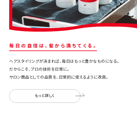
毎
⽇
の
⾃
信
は
、
髪
か
ら
満
ち
て
く
る
。
ヘアスタイリングが決まれば、毎⽇はもっと豊かなものになる。
だからこそ、プロの技術を⽇常に。
サロン商品としての品質を、⽇常的に使えるように改良。
もっと詳しく