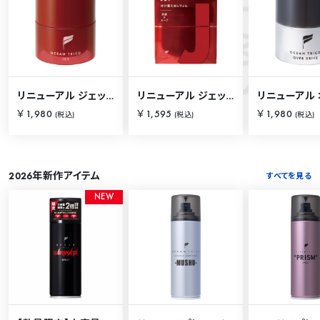
S
O
C
E
A
N
I
T
E
M
リニューアル ジェット 80g
リニューアル ジェット 80g【詰替用】
￥1,980
￥1,595
￥1,980
(税込)
(税込)
(税込)
2026年新作アイテム
すべてを見る
N
E
W