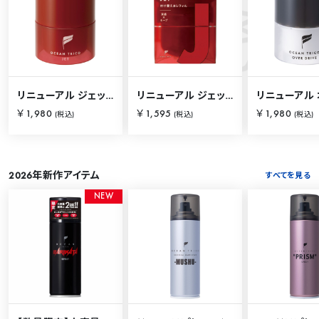
S
O
C
E
A
N
I
T
E
M
リニューアル ジェット 80g
リニューアル ジェット 80g【詰替用】
￥1,980
￥1,595
￥1,980
(税込)
(税込)
(税込)
2026年新作アイテム
すべてを見る
N
E
W