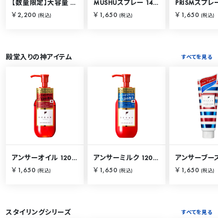
【数量限定】大容量 バリカタスプレー 280g
MUSHUスプレー 140g
PRISMスプレー
￥2,200
￥1,650
￥1,650
(税込)
(税込)
(税込)
殿堂入りの神アイテム
すべてを見る
アンサーオイル 120mL
アンサーミルク 120mL
￥1,650
￥1,650
￥1,650
(税込)
(税込)
(税込)
スタイリングシリーズ
すべてを見る