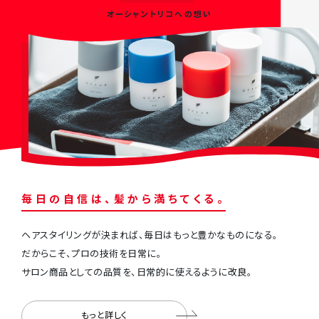
オーシャントリコへの想い
毎
⽇
の
⾃
信
は
、
髪
か
ら
満
ち
て
く
る
。
ヘアスタイリングが決まれば、毎⽇はもっと豊かなものになる。
だからこそ、プロの技術を⽇常に。
サロン商品としての品質を、⽇常的に使えるように改良。
もっと詳しく