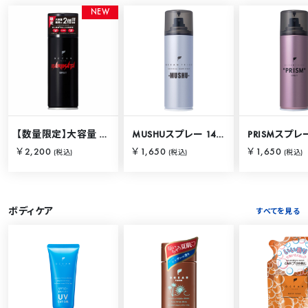
N
E
W
【数量限定】大容量 バリカタスプレー 280g
MUSHUスプレー 140g
PRISMスプレー
￥2,200
￥1,650
￥1,650
(税込)
(税込)
(税込)
ボディケア
すべてを見る