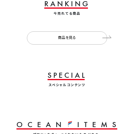
R
A
N
K
I
N
G
今売れてる商品
商品を見る
S
P
E
C
I
A
L
スペシャルコンテンツ
O
C
E
A
N
I
T
E
M
S