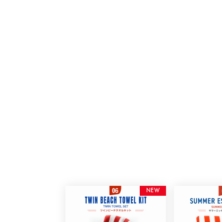
N
E
W