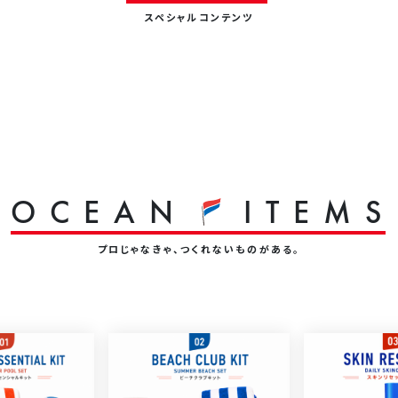
スペシャルコンテンツ
O
C
E
A
N
I
T
E
M
S
プロじゃなきゃ、つくれないものがある。