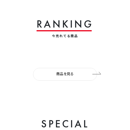
R
A
N
K
I
N
G
今売れてる商品
商品を見る
S
P
E
C
I
A
L