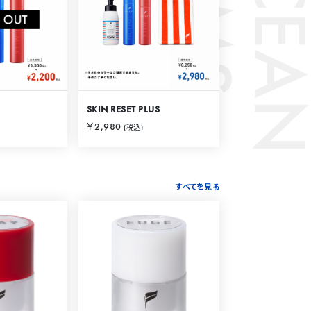
S
O
C
E
A
N
I
T
E
M
SKIN RESET PLUS
￥2,980
(税込)
すべてを見る