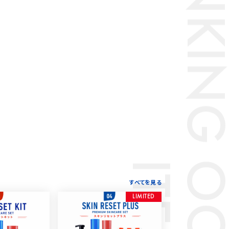
RANKING
すべてを見る
L
I
M
I
T
E
D