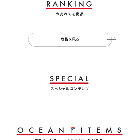
R
A
N
K
I
N
G
今売れてる商品
商品を見る
S
P
E
C
I
A
L
スペシャルコンテンツ
O
C
E
A
N
I
T
E
M
S