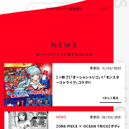
スタイリング一覧を見る
N
E
W
S
オーシャントリコに関するおしらせ
更新日: 11/03/2023
【※終了】「オーシャントリコ」×「モンスタ
ーストライク」コラボ!!
ABOUT
く
わ
し
く
見
る
NEWS
更新日: 02/03/2021
【ONE PIECE × OCEAN TRICO】ボディ