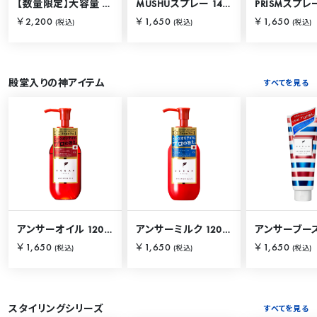
【数量限定】大容量 バリカタスプレー 280g
MUSHUスプレー 140g
PRISMスプレー
￥2,200
￥1,650
￥1,650
(税込)
(税込)
(税込)
殿堂入りの神アイテム
すべてを見る
アンサーオイル 120mL
アンサーミルク 120mL
￥1,650
￥1,650
￥1,650
(税込)
(税込)
(税込)
スタイリングシリーズ
すべてを見る