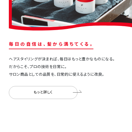
毎
⽇
の
⾃
信
は
、
髪
か
ら
満
ち
て
く
る
。
ヘアスタイリングが決まれば、毎⽇はもっと豊かなものになる。
だからこそ、プロの技術を⽇常に。
サロン商品としての品質を、⽇常的に使えるように改良。
もっと詳しく