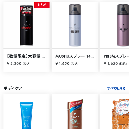
N
E
W
【数量限定】大容量 バリカタスプレー 280g
MUSHUスプレー 140g
PRISMスプレー
￥2,200
￥1,650
￥1,650
(税込)
(税込)
(税込)
ボディケア
すべてを見る