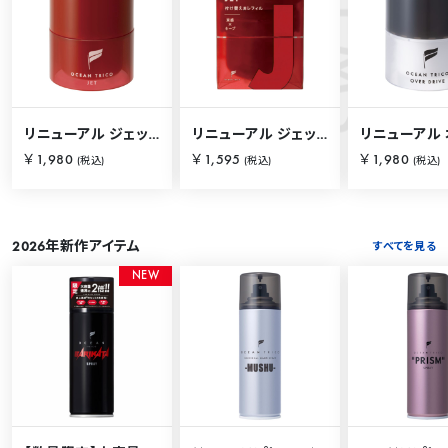
S
O
C
E
A
N
I
T
E
M
リニューアル ジェット 80g
リニューアル ジェット 80g【詰替用】
￥1,980
￥1,595
￥1,980
(税込)
(税込)
(税込)
2026年新作アイテム
すべてを見る
N
E
W