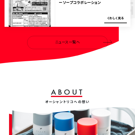
ーソープコラボレーション
く
わ
し
く
見
る
ニュース一覧へ
A
B
O
U
T
オーシャントリコへの想い