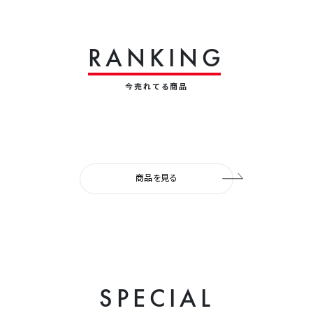
R
A
N
K
I
N
G
今売れてる商品
商品を見る
S
P
E
C
I
A
L