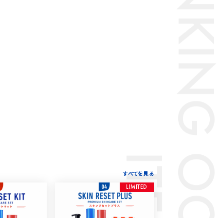
RANKING
すべてを見る
L
I
M
I
T
E
D