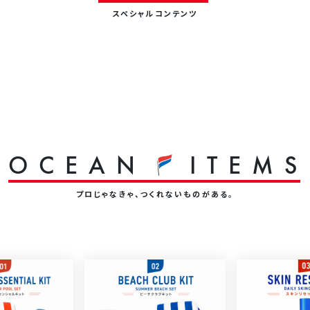
スペシャルコンテンツ
O
C
E
A
N
I
T
E
M
S
プロじゃなきゃ、つくれないものがある。