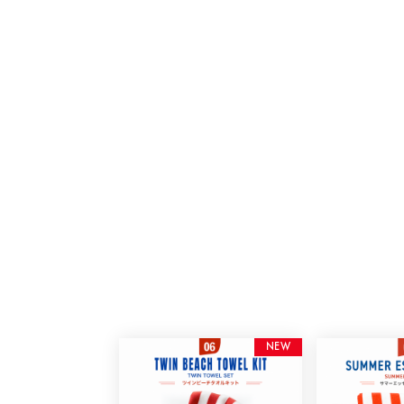
N
E
W