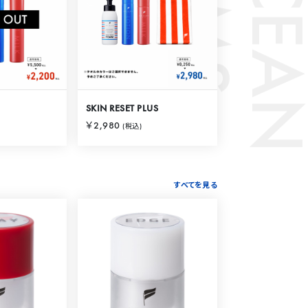
S
O
C
E
A
N
I
T
E
M
SKIN RESET PLUS
￥2,980
(税込)
すべてを見る