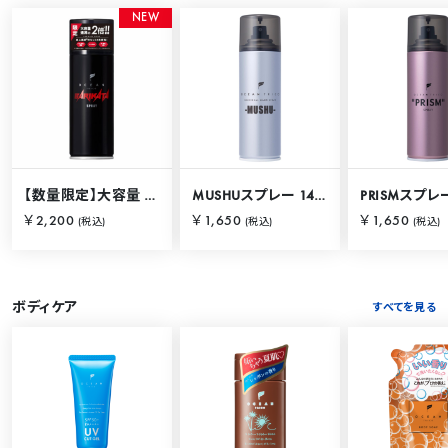
N
E
W
【数量限定】大容量 バリカタスプレー 280g
MUSHUスプレー 140g
PRISMスプレー
￥2,200
￥1,650
￥1,650
(税込)
(税込)
(税込)
ボディケア
すべてを見る