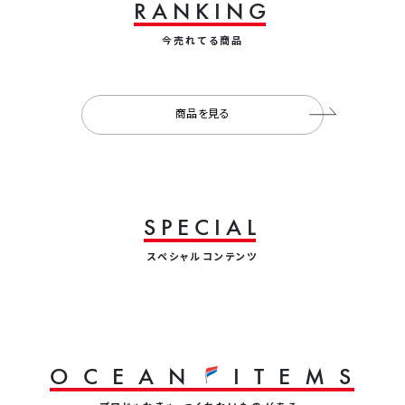
R
A
N
K
I
N
G
今売れてる商品
商品を見る
S
P
E
C
I
A
L
スペシャルコンテンツ
O
C
E
A
N
I
T
E
M
S