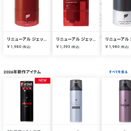
S
O
C
E
A
N
I
T
E
M
リニューアル ジェット 80g
リニューアル ジェット 80g【詰替用】
￥1,980
￥1,595
￥1,980
(税込)
(税込)
(税込)
2026年新作アイテム
すべてを見る
N
E
W