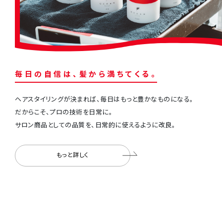
毎
⽇
の
⾃
信
は
、
髪
か
ら
満
ち
て
く
る
。
ヘアスタイリングが決まれば、毎⽇はもっと豊かなものになる。
だからこそ、プロの技術を⽇常に。
サロン商品としての品質を、⽇常的に使えるように改良。
もっと詳しく