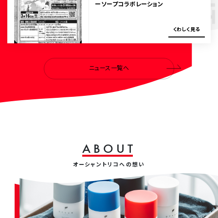
ーソープコラボレーション
く
わ
し
く
見
る
ニュース一覧へ
A
B
O
U
T
オーシャントリコへの想い