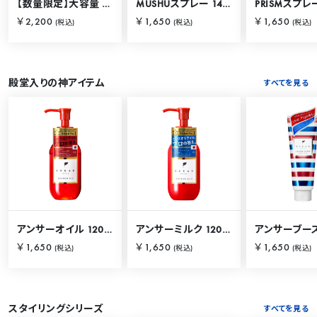
【数量限定】大容量 バリカタスプレー 280g
MUSHUスプレー 140g
PRISMスプレー
￥2,200
￥1,650
￥1,650
(税込)
(税込)
(税込)
殿堂入りの神アイテム
すべてを見る
アンサーオイル 120mL
アンサーミルク 120mL
￥1,650
￥1,650
￥1,650
(税込)
(税込)
(税込)
スタイリングシリーズ
すべてを見る