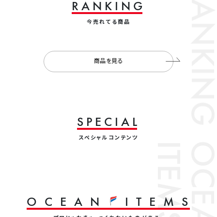
RANKING
R
A
N
K
I
N
G
今売れてる商品
商品を見る
S
P
E
C
I
A
L
スペシャルコンテンツ
S
O
C
E
A
N
I
T
E
M
O
C
E
A
N
I
T
E
M
S