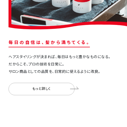
毎
⽇
の
⾃
信
は
、
髪
か
ら
満
ち
て
く
る
。
ヘアスタイリングが決まれば、毎⽇はもっと豊かなものになる。
だからこそ、プロの技術を⽇常に。
サロン商品としての品質を、⽇常的に使えるように改良。
もっと詳しく