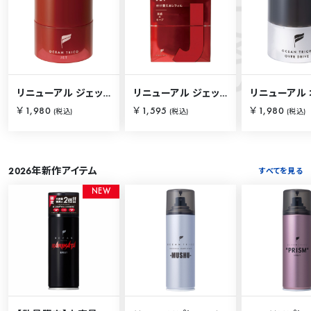
S
O
C
E
A
N
I
T
E
M
リニューアル ジェット 80g
リニューアル ジェット 80g【詰替用】
￥1,980
￥1,595
￥1,980
(税込)
(税込)
(税込)
2026年新作アイテム
すべてを見る
N
E
W