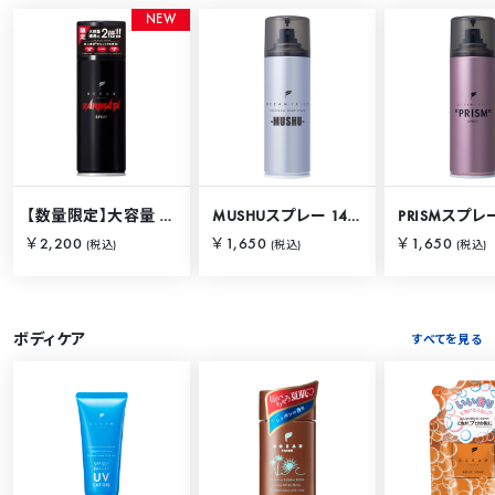
N
E
W
【数量限定】大容量 バリカタスプレー 280g
MUSHUスプレー 140g
PRISMスプレー
￥2,200
￥1,650
￥1,650
(税込)
(税込)
(税込)
ボディケア
すべてを見る