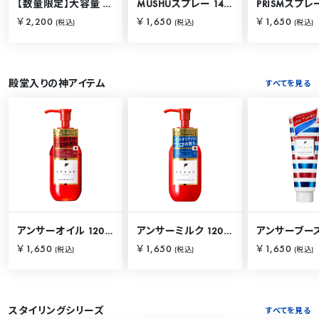
【数量限定】大容量 バリカタスプレー 280g
MUSHUスプレー 140g
PRISMスプレー
￥2,200
￥1,650
￥1,650
(税込)
(税込)
(税込)
殿堂入りの神アイテム
すべてを見る
アンサーオイル 120mL
アンサーミルク 120mL
￥1,650
￥1,650
￥1,650
(税込)
(税込)
(税込)
スタイリングシリーズ
すべてを見る