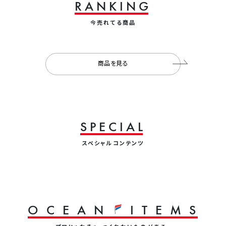
R
A
N
K
I
N
G
今売れてる商品
商品を見る
S
P
E
C
I
A
L
スペシャルコンテンツ
O
C
E
A
N
I
T
E
M
S