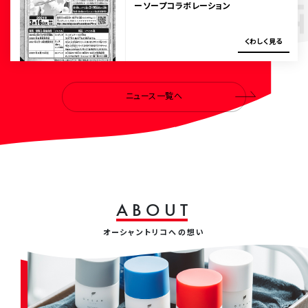
ーソープコラボレーション
く
わ
し
く
見
る
ニュース一覧へ
A
B
O
U
T
オーシャントリコへの想い