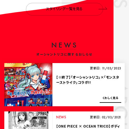
スタイリング一覧を見る
N
E
W
S
オーシャントリコに関するおしらせ
更新日: 11/03/2023
【※終了】「オーシャントリコ」×「モンスタ
ーストライク」コラボ!!
ABOUT
く
わ
し
く
見
る
NEWS
更新日: 02/03/2021
【ONE PIECE × OCEAN TRICO】ボディ