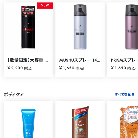
N
E
W
【数量限定】大容量 バリカタスプレー 280g
MUSHUスプレー 140g
PRISMスプレー
￥2,200
￥1,650
￥1,650
(税込)
(税込)
(税込)
ボディケア
すべてを見る