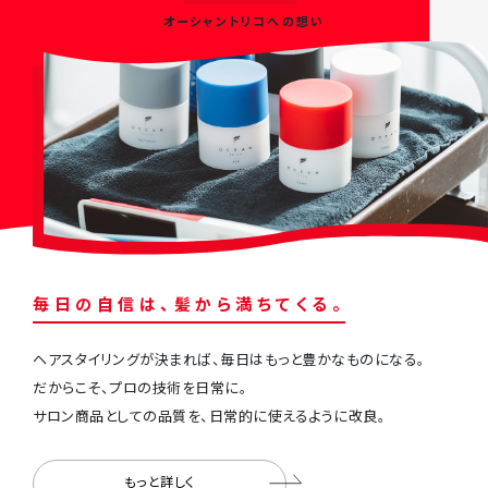
オーシャントリコへの想い
毎
⽇
の
⾃
信
は
、
髪
か
ら
満
ち
て
く
る
。
ヘアスタイリングが決まれば、毎⽇はもっと豊かなものになる。
だからこそ、プロの技術を⽇常に。
サロン商品としての品質を、⽇常的に使えるように改良。
もっと詳しく