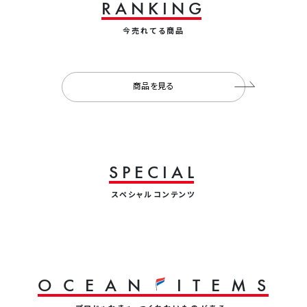
R
A
N
K
I
N
G
今売れてる商品
商品を見る
S
P
E
C
I
A
L
スペシャルコンテンツ
O
C
E
A
N
I
T
E
M
S