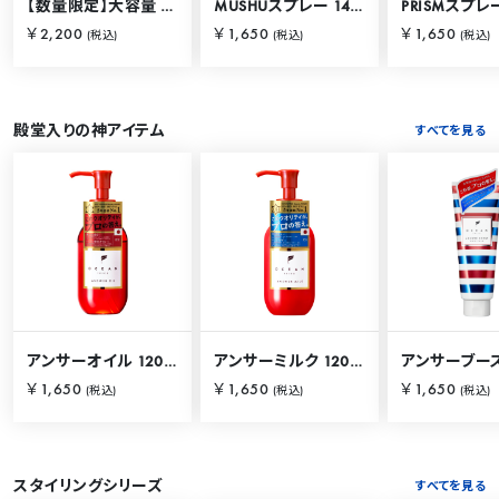
【数量限定】大容量 バリカタスプレー 280g
MUSHUスプレー 140g
PRISMスプレー
￥2,200
￥1,650
￥1,650
(税込)
(税込)
(税込)
殿堂入りの神アイテム
すべてを見る
アンサーオイル 120mL
アンサーミルク 120mL
￥1,650
￥1,650
￥1,650
(税込)
(税込)
(税込)
スタイリングシリーズ
すべてを見る