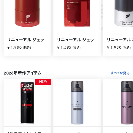
S
O
C
E
A
N
I
T
E
M
リニューアル ジェット 80g
リニューアル ジェット 80g【詰替用】
￥1,980
￥1,595
￥1,980
(税込)
(税込)
(税込)
2026年新作アイテム
すべてを見る
N
E
W